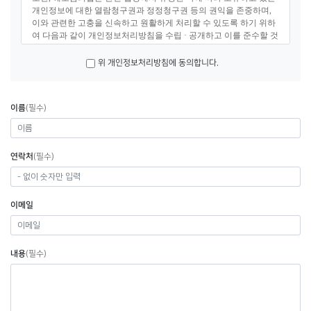
개인정보에 대한 열람청구권과 정정청구권 등의 권익을 존중하며,
이와 관련한 고충을 신속하고 원활하게 처리할 수 있도록 하기 위하
여 다음과 같이 개인정보처리방침을 수립 · 공개하고 이를 준수할 것
을 다짐한다.
위 개인정보처리방침에 동의합니다.
제1조(개인정보의 처리목적)
해오름의집은 다음의 목적을 위하여 개인정보를 처리한다. 처리하
고 있는 개인정보는 다음의 목적 이외의 용도로는 이용되지 않으며,
이름
(필수)
이용목적이 변경될 경우에는 개인정보 보호법 제18조에 따라 별도
의 동의를 받는 등 필요한 조치를 이행한다.
1. 해오름의집 서비스 이용을 위한 회원가입과 회원관리 : 서비스 이
연락처
(필수)
용의사 확인, 등록회원제 서비스 제공에 따른 본인 식별・인증, 제한
적 본인 확인제 시행에 따른 본인 확인, 서비스 이용자격 유지・관
리, 만 14세 미만 아동과 법적 의사결정 능력이 없는 이용자의 개인
정보 처리 시 법정대리인의 동의 여부 확인, 각종 고지・통지, 소식
이메일
지 발송, 고충처리, 서비스 이용이력 관리, 통계자료 작성 등을 목적
으로 개인정보를 처리한다.
2. 해오름의집 홈페이지(온라인) 회원가입과 회원관리 : 회원 가입의
내용
(필수)
사 확인, 회원제 서비스 제공에 따른 본인 식별・인증, 회원자격 유
지・관리, 제한적 본인 확인제 시행에 따른 본인확인, 서비스 부정이
용 방지, 만 14세 미만 아동과 법적 의사결정 능력이 없는 이용자의
개인정보 처리 시 법정대리인의 동의여부 확인, 게시판 글쓰기, 기관
방문‧자원봉사‧후원 등의 신청과 확인, 각종 고지・통지, 고충처리,