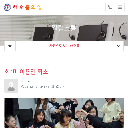
알림소통
사진으로 보는 해오름
최*미 이용인 퇴소
관리자
25-12-18
1,461 회
0 건