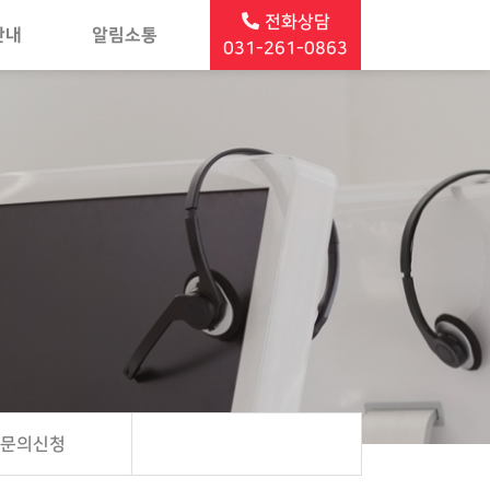
전화상담
안내
알림소통
031-261-0863
담문의신청