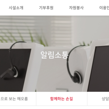
시설소개
기부후원
자원봉사
이용
알림소통
으로 보는 해오름
함께하는 손길
상