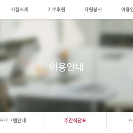
시설소개
기부후원
자원봉사
이용
이용안내
프로그램안내
주간식단표